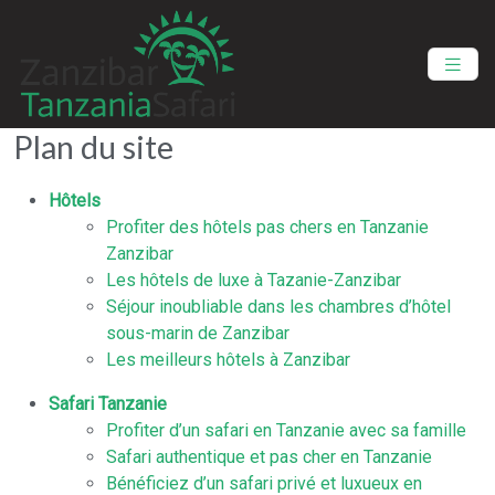
Plan du site
Hôtels
Profiter des hôtels pas chers en Tanzanie
Zanzibar
Les hôtels de luxe à Tazanie-Zanzibar
Séjour inoubliable dans les chambres d’hôtel
sous-marin de Zanzibar
Les meilleurs hôtels à Zanzibar
Safari Tanzanie
Profiter d’un safari en Tanzanie avec sa famille
Safari authentique et pas cher en Tanzanie
Bénéficiez d’un safari privé et luxueux en